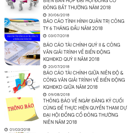
BIÊN BẢN HỌP ĐẠI HỘI ĐỒNG CỔ
ĐÔNG BẤT THƯỜNG NĂM 2018
30/06/2018
BÁO CÁO TÌNH HÌNH QUẢN TRỊ CÔNG
TY 6 THÁNG ĐẦU NĂM 2018
03/07/2018
BÁO CÁO TÀI CHÍNH QUÝ II & CÔNG
VĂN GIẢI TRÌNH VỀ BIẾN ĐỘNG
KQHĐKD QUÝ II NĂM 2018
20/07/2018
BÁO CÁO TÀI CHÍNH GIỮA NIÊN ĐỘ &
CÔNG VĂN GIẢI TRÌNH VỀ BIẾN ĐỘNG
KQHĐKD GIỮA NĂM 2018
09/08/2018
THÔNG BÁO VỀ NGÀY ĐĂNG KÝ CUỐI
CÙNG ĐỂ THỰC HIỆN QUYỀN THAM DỰ
ĐẠI HỘI ĐỒNG CỔ ĐÔNG THƯỜNG
NIÊN NĂM 2018
01/03/2018