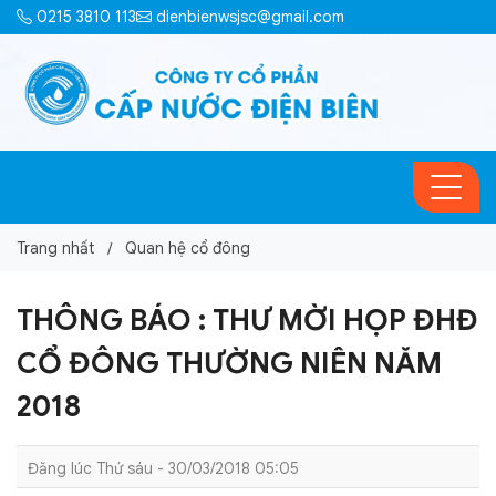
0215 3810 113
dienbienwsjsc@gmail.com
Trang nhất
Quan hệ cổ đông
THÔNG BÁO : THƯ MỜI HỌP ĐHĐ
CỔ ĐÔNG THƯỜNG NIÊN NĂM
2018
Đăng lúc Thứ sáu - 30/03/2018 05:05