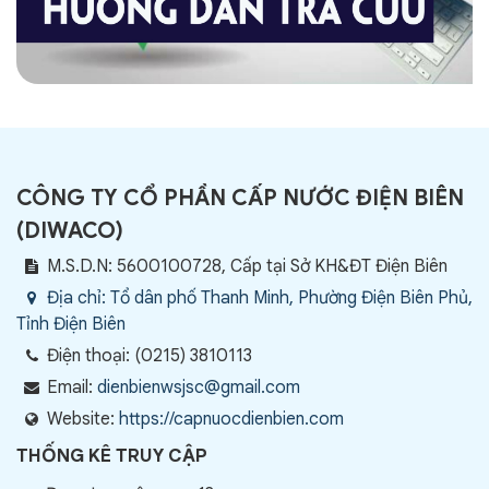
CÔNG TY CỔ PHẦN CẤP NƯỚC ĐIỆN BIÊN
(
DIWACO
)
M.S.D.N: 5600100728, Cấp tại Sở KH&ĐT Điện Biên
Địa chỉ:
Tổ dân phố Thanh Minh, Phường Điện Biên Phủ,
Tỉnh Điện Biên
Điện thoại:
(0215) 3810113
Email:
dienbienwsjsc@gmail.com
Website:
https://capnuocdienbien.com
THỐNG KÊ TRUY CẬP