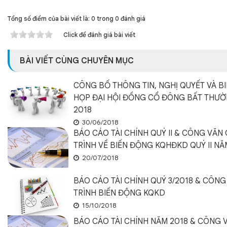
Tổng số điểm của bài viết là: 0 trong 0 đánh giá
Click để đánh giá bài viết
BÀI VIẾT CÙNG CHUYÊN MỤC
CÔNG BỐ THÔNG TIN, NGHỊ QUYẾT VÀ B
HỌP ĐẠI HỘI ĐỒNG CỔ ĐÔNG BẤT THƯ
2018
30/06/2018
BÁO CÁO TÀI CHÍNH QUÝ II & CÔNG VĂN 
TRÌNH VỀ BIẾN ĐỘNG KQHĐKD QUÝ II NĂ
20/07/2018
BÁO CÁO TÀI CHÍNH QUÝ 3/2018 & CÔNG 
TRÌNH BIẾN ĐỘNG KQKD
15/10/2018
BÁO CÁO TÀI CHÍNH NĂM 2018 & CÔNG V