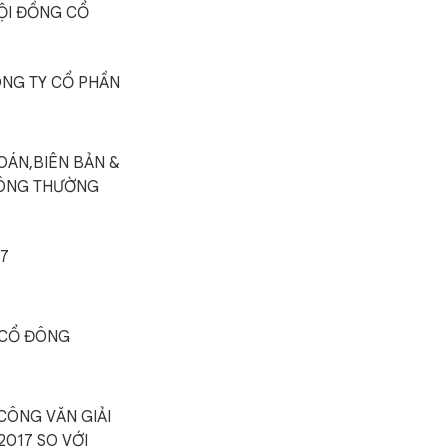
HỘI ĐỒNG CỔ
ÔNG TY CỔ PHẦN
OÁN,BIÊN BẢN &
ĐÔNG THƯỜNG
7
 CỔ ĐÔNG
CÔNG VĂN GIẢI
2017 SO VỚI