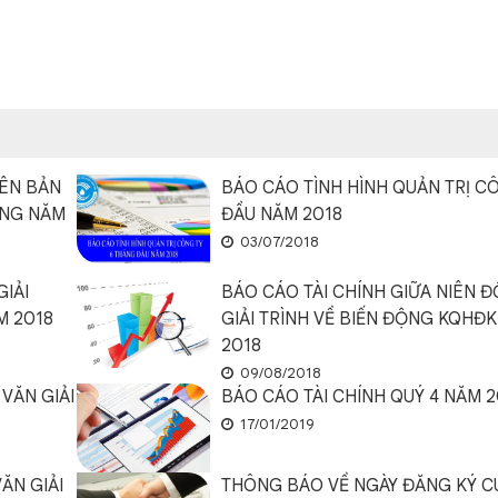
IÊN BẢN
BÁO CÁO TÌNH HÌNH QUẢN TRỊ C
ỜNG NĂM
ĐẦU NĂM 2018
03/07/2018
GIẢI
BÁO CÁO TÀI CHÍNH GIỮA NIÊN 
M 2018
GIẢI TRÌNH VỀ BIẾN ĐỘNG KQHĐ
2018
09/08/2018
VĂN GIẢI
BÁO CÁO TÀI CHÍNH QUÝ 4 NĂM 2
17/01/2019
ĂN GIẢI
THÔNG BÁO VỀ NGÀY ĐĂNG KÝ C