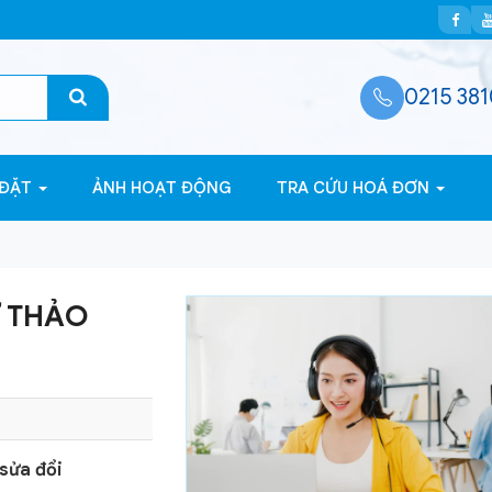
0215 381
 ĐẶT
ẢNH HOẠT ĐỘNG
TRA CỨU HOÁ ĐƠN
Ự THẢO
sửa đổi