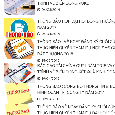
TRÌNH VỀ BIẾN ĐỘNG KQKD
04/03/2019
THÔNG BÁO HỌP ĐẠI HỘI ĐỒNG THƯỜN
NĂM 2019
03/04/2019
THÔNG BÁO : VỀ NGÀY ĐĂNG KÝ CUỐI C
THỰC HIỆN QUYỀN THAM DỰ HỌP ĐHĐ 
BẤT THƯỜNG 2018
15/05/2018
BÁO CÁO TÀI CHÍNH QUÝ I NĂM 2018 VÀ C
TRÌNH VỀ BIẾN ĐỘNG KẾT QUẢ KINH DO
19/04/2018
THÔNG BÁO : CÔNG BỐ THÔNG TIN & BC
HÌNH QUẢN TRỊ CÔNG TY NĂM 2017
02/04/2018
THÔNG BÁO VỀ NGÀY ĐĂNG KÝ CUỐI CÙ
THỰC HIỆN QUYỀN THAM DỰ ĐẠI HỘI ĐỒ