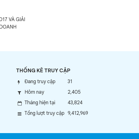
17 VÀ GIẢI
 DOANH
THỐNG KÊ TRUY CẬP
Đang truy cập
31
Hôm nay
2,405
Tháng hiện tại
43,824
Tổng lượt truy cập
9,412,969