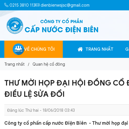
0215 3810 113
dienbienwsjsc@gmail.com
VỀ CHÚNG TÔI
TRANG NHẤT
G
Trang nhất
Quan hệ cổ đông
THƯ MỜI HỌP ĐẠI HỘI ĐỒNG CỔ
ĐIỀU LỆ SỬA ĐỔI
Đăng lúc Thứ hai - 18/06/2018 03:43
Công ty cổ phần cấp nước Điện Biên - Thư mời họp đại 