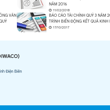
NĂM 2016
11/02/2018
CÔNG VĂN
BÁO CÁO TÀI CHÍNH QUÝ 3 NĂM 20
 QUÝ
TRÌNH BIẾN ĐỘNG KẾT QUẢ KINH
17/10/2017
DIWACO
)
ỉnh Điện Biên