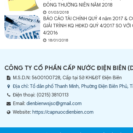
ĐÔNG THƯỜNG NIÊN NĂM 2018
01/03/2018
BÁO CÁO TÀI CHÍNH QUÝ 4 năm 2017 & 
GIẢI TRÌNH KQ HĐKD QUÝ 4/2017 SO VỚI
4/2016
18/01/2018
CÔNG TY CỔ PHẦN CẤP NƯỚC ĐIỆN BIÊN
(
M.S.D.N: 5600100728, Cấp tại Sở KH&ĐT Điện Biên
Địa chỉ:
Tổ dân phố Thanh Minh, Phường Điện Biên Phủ, T
Điện thoại:
(0215) 3810113
Email:
dienbienwsjsc@gmail.com
Website:
https://capnuocdienbien.com