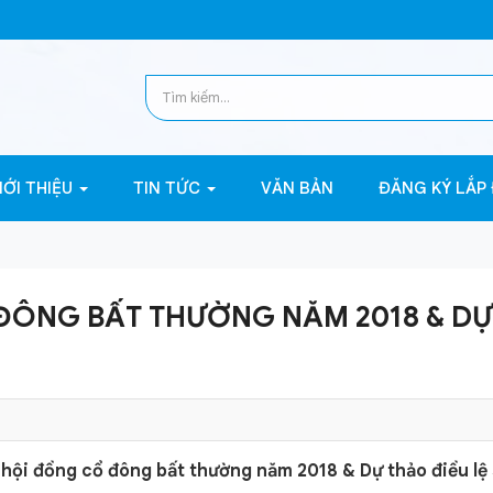
IỚI THIỆU
TIN TỨC
VĂN BẢN
ĐĂNG KÝ LẮP
 ĐÔNG BẤT THƯỜNG NĂM 2018 & D
hội đồng cổ đông bất thường năm 2018 & Dự thảo điều lệ 