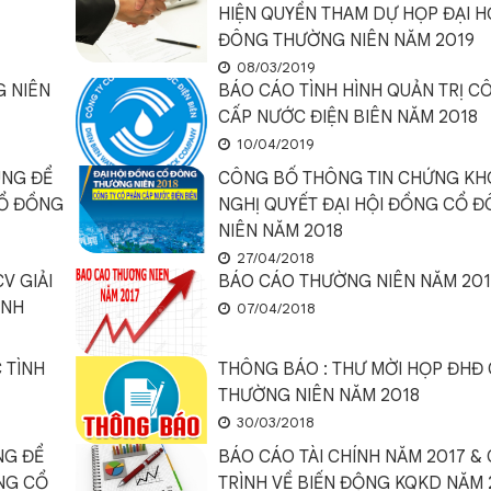
HIỆN QUYỀN THAM DỰ HỌP ĐẠI 
ĐÔNG THƯỜNG NIÊN NĂM 2019
08/03/2019
G NIÊN
BÁO CÁO TÌNH HÌNH QUẢN TRỊ C
CẤP NƯỚC ĐIỆN BIÊN NĂM 2018
10/04/2019
ÙNG ĐỂ
CÔNG BỐ THÔNG TIN CHỨNG KH
CỔ ĐỒNG
NGHỊ QUYẾT ĐẠI HỘI ĐỒNG CỔ 
NIÊN NĂM 2018
27/04/2018
V GIẢI
BÁO CÁO THƯỜNG NIÊN NĂM 201
ANH
07/04/2018
 TÌNH
THÔNG BÁO : THƯ MỜI HỌP ĐHĐ
THƯỜNG NIÊN NĂM 2018
30/03/2018
NG ĐỂ
BÁO CÁO TÀI CHÍNH NĂM 2017 & 
NG CỔ
TRÌNH VỀ BIẾN ĐỘNG KQKD NĂM 