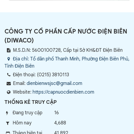
CÔNG TY CỔ PHẦN CẤP NƯỚC ĐIỆN BIÊN
(
DIWACO
)
M.S.D.N: 5600100728, Cấp tại Sở KH&ĐT Điện Biên
Địa chỉ:
Tổ dân phố Thanh Minh, Phường Điện Biên Phủ,
Tỉnh Điện Biên
Điện thoại:
(0215) 3810113
Email:
dienbienwsjsc@gmail.com
Website:
https://capnuocdienbien.com
THỐNG KÊ TRUY CẬP
Đang truy cập
16
Hôm nay
4,688
Tháng hiện tại
41,892