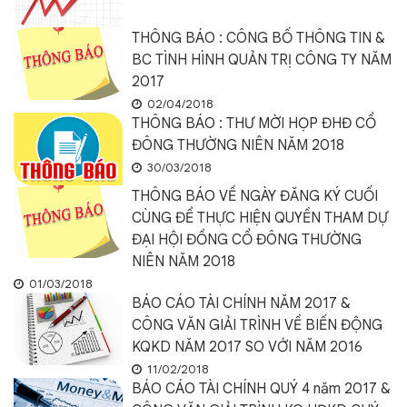
THÔNG BÁO : CÔNG BỐ THÔNG TIN &
BC TÌNH HÌNH QUẢN TRỊ CÔNG TY NĂM
2017
02/04/2018
THÔNG BÁO : THƯ MỜI HỌP ĐHĐ CỔ
ĐÔNG THƯỜNG NIÊN NĂM 2018
30/03/2018
THÔNG BÁO VỀ NGÀY ĐĂNG KÝ CUỐI
CÙNG ĐỂ THỰC HIỆN QUYỀN THAM DỰ
ĐẠI HỘI ĐỒNG CỔ ĐÔNG THƯỜNG
NIÊN NĂM 2018
01/03/2018
BÁO CÁO TÀI CHÍNH NĂM 2017 &
CÔNG VĂN GIẢI TRÌNH VỀ BIẾN ĐỘNG
KQKD NĂM 2017 SO VỚI NĂM 2016
11/02/2018
BÁO CÁO TÀI CHÍNH QUÝ 4 năm 2017 &