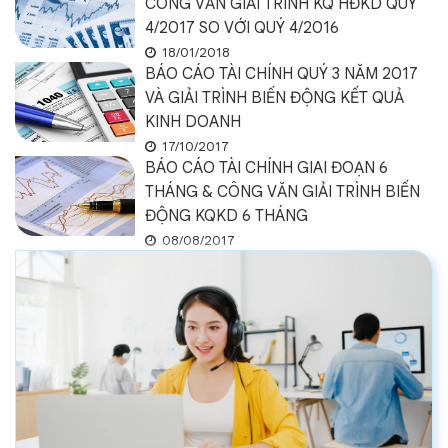
CÔNG VĂN GIẢI TRÌNH KQ HĐKD QUÝ
4/2017 SO VỚI QUÝ 4/2016
18/01/2018
BÁO CÁO TÀI CHÍNH QUÝ 3 NĂM 2017
VÀ GIẢI TRÌNH BIẾN ĐỘNG KẾT QUẢ
KINH DOANH
17/10/2017
BÁO CÁO TÀI CHÍNH GIAI ĐOẠN 6
THÁNG & CÔNG VĂN GIẢI TRÌNH BIẾN
ĐỘNG KQKD 6 THÁNG
08/08/2017