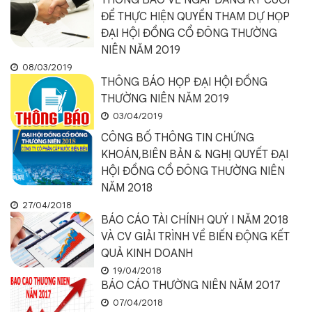
THÔNG BÁO VỀ NGÀY ĐĂNG KÝ CUỐI
ĐỂ THỰC HIỆN QUYỀN THAM DỰ HỌP
ĐẠI HỘI ĐỒNG CỔ ĐÔNG THƯỜNG
NIÊN NĂM 2019
08/03/2019
THÔNG BÁO HỌP ĐẠI HỘI ĐỒNG
THƯỜNG NIÊN NĂM 2019
03/04/2019
CÔNG BỐ THÔNG TIN CHỨNG
KHOÁN,BIÊN BẢN & NGHỊ QUYẾT ĐẠI
HỘI ĐỒNG CỔ ĐÔNG THƯỜNG NIÊN
NĂM 2018
27/04/2018
BÁO CÁO TÀI CHÍNH QUÝ I NĂM 2018
VÀ CV GIẢI TRÌNH VỀ BIẾN ĐỘNG KẾT
QUẢ KINH DOANH
19/04/2018
BÁO CÁO THƯỜNG NIÊN NĂM 2017
07/04/2018