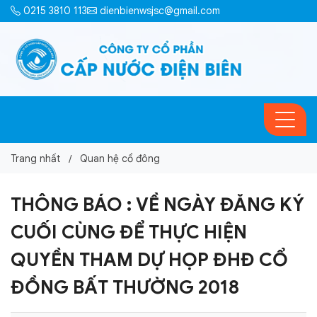
0215 3810 113
dienbienwsjsc@gmail.com
Trang nhất
Quan hệ cổ đông
THÔNG BÁO : VỀ NGÀY ĐĂNG KÝ
CUỐI CÙNG ĐỂ THỰC HIỆN
QUYỀN THAM DỰ HỌP ĐHĐ CỔ
ĐỒNG BẤT THƯỜNG 2018