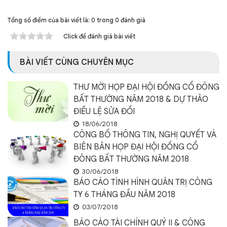
Tổng số điểm của bài viết là: 0 trong 0 đánh giá
Click để đánh giá bài viết
BÀI VIẾT CÙNG CHUYÊN MỤC
THƯ MỜI HỌP ĐẠI HỘI ĐỒNG CỔ ĐÔNG
BẤT THƯỜNG NĂM 2018 & DỰ THẢO
ĐIỀU LỆ SỬA ĐỔI
18/06/2018
CÔNG BỐ THÔNG TIN, NGHỊ QUYẾT VÀ
BIÊN BẢN HỌP ĐẠI HỘI ĐỒNG CỔ
ĐÔNG BẤT THƯỜNG NĂM 2018
30/06/2018
BÁO CÁO TÌNH HÌNH QUẢN TRỊ CÔNG
TY 6 THÁNG ĐẦU NĂM 2018
03/07/2018
BÁO CÁO TÀI CHÍNH QUÝ II & CÔNG