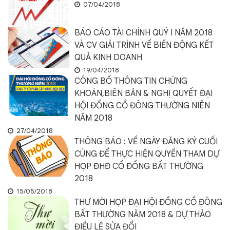
07/04/2018
BÁO CÁO TÀI CHÍNH QUÝ I NĂM 2018
VÀ CV GIẢI TRÌNH VỀ BIẾN ĐỘNG KẾT
QUẢ KINH DOANH
19/04/2018
CÔNG BỐ THÔNG TIN CHỨNG
KHOÁN,BIÊN BẢN & NGHỊ QUYẾT ĐẠI
HỘI ĐỒNG CỔ ĐÔNG THƯỜNG NIÊN
NĂM 2018
27/04/2018
THÔNG BÁO : VỀ NGÀY ĐĂNG KÝ CUỐI
CÙNG ĐỂ THỰC HIỆN QUYỀN THAM DỰ
HỌP ĐHĐ CỔ ĐỒNG BẤT THƯỜNG
2018
15/05/2018
THƯ MỜI HỌP ĐẠI HỘI ĐỒNG CỔ ĐÔNG
BẤT THƯỜNG NĂM 2018 & DỰ THẢO
ĐIỀU LỆ SỬA ĐỔI