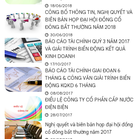
18/06/2018
CÔNG BỐ THÔNG TIN, NGHỊ QUYẾT VÀ
BIÊN BẢN HỌP ĐẠI HỘI ĐỒNG CỔ
ĐÔNG BẤT THƯỜNG NĂM 2018
30/06/2018
BÁO CÁO TÀI CHÍNH QUÝ 3 NĂM 2017
VÀ GIẢI TRÌNH BIẾN ĐỘNG KẾT QUẢ
KINH DOANH
17/10/2017
BÁO CÁO TÀI CHÍNH GIAI ĐOẠN 6
THÁNG & CÔNG VĂN GIẢI TRÌNH BIẾN
ĐỘNG KQKD 6 THÁNG
08/08/2017
ĐIỀU LỆ CÔNG TY CỔ PHẦN CẤP NƯỚC
ĐIỆN BIỆN
28/07/2017
Nghị quyết và biên bản họp đại hội đồng
cổ đông bất thường năm 2017