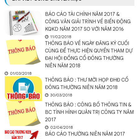
BÁO CÁO TÀI CHÍNH NĂM 2017 &
CÔNG VĂN GIẢI TRÌNH VỀ BIẾN ĐỘNG
KQKD NĂM 2017 SO VỚI NĂM 2016
11/02/2018
THÔNG BÁO VỀ NGÀY ĐĂNG KÝ CUỐI
CÙNG ĐỂ THỰC HIỆN QUYỀN THAM DỰ
ĐẠI HỘI ĐỒNG CỔ ĐÔNG THƯỜNG
NIÊN NĂM 2018
01/03/2018
THÔNG BÁO : THƯ MỜI HỌP ĐHĐ CỔ
ĐÔNG THƯỜNG NIÊN NĂM 2018
30/03/2018
THÔNG BÁO : CÔNG BỐ THÔNG TIN &
BC TÌNH HÌNH QUẢN TRỊ CÔNG TY NĂM
2017
02/04/2018
BÁO CÁO THƯỜNG NIÊN NĂM 2017