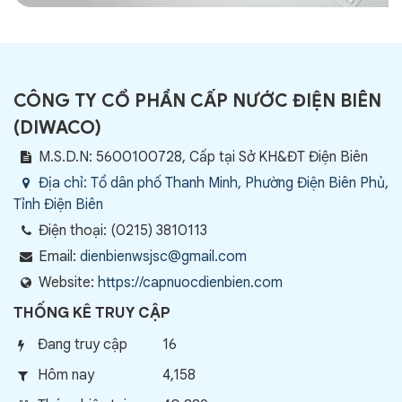
CÔNG TY CỔ PHẦN CẤP NƯỚC ĐIỆN BIÊN
(
DIWACO
)
M.S.D.N: 5600100728, Cấp tại Sở KH&ĐT Điện Biên
Địa chỉ:
Tổ dân phố Thanh Minh, Phường Điện Biên Phủ,
Tỉnh Điện Biên
Điện thoại:
(0215) 3810113
Email:
dienbienwsjsc@gmail.com
Website:
https://capnuocdienbien.com
THỐNG KÊ TRUY CẬP
Đang truy cập
16
Hôm nay
4,158