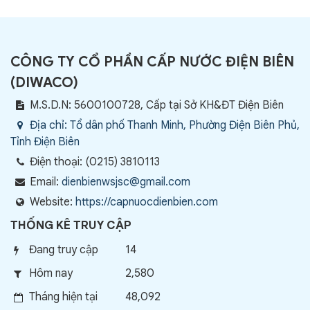
CÔNG TY CỔ PHẦN CẤP NƯỚC ĐIỆN BIÊN
(
DIWACO
)
M.S.D.N: 5600100728, Cấp tại Sở KH&ĐT Điện Biên
Địa chỉ:
Tổ dân phố Thanh Minh, Phường Điện Biên Phủ,
Tỉnh Điện Biên
Điện thoại:
(0215) 3810113
Email:
dienbienwsjsc@gmail.com
Website:
https://capnuocdienbien.com
THỐNG KÊ TRUY CẬP
Đang truy cập
14
Hôm nay
2,580
Tháng hiện tại
48,092