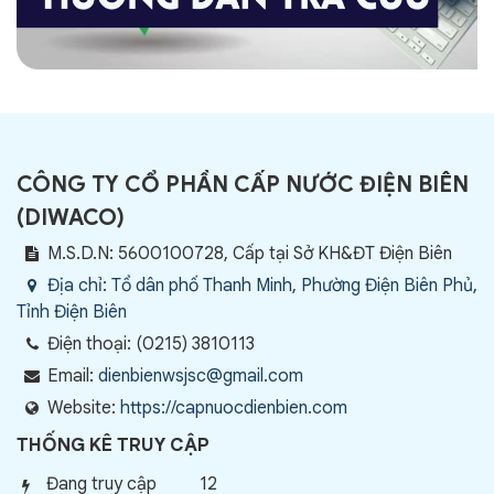
CÔNG TY CỔ PHẦN CẤP NƯỚC ĐIỆN BIÊN
(
DIWACO
)
M.S.D.N: 5600100728, Cấp tại Sở KH&ĐT Điện Biên
Địa chỉ:
Tổ dân phố Thanh Minh, Phường Điện Biên Phủ,
Tỉnh Điện Biên
Điện thoại:
(0215) 3810113
Email:
dienbienwsjsc@gmail.com
Website:
https://capnuocdienbien.com
THỐNG KÊ TRUY CẬP
Đang truy cập
12