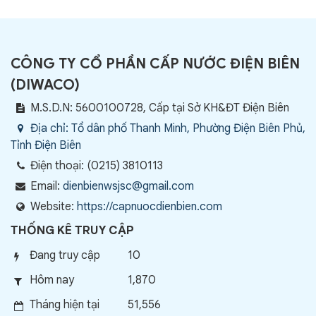
CÔNG TY CỔ PHẦN CẤP NƯỚC ĐIỆN BIÊN
(
DIWACO
)
M.S.D.N: 5600100728, Cấp tại Sở KH&ĐT Điện Biên
Địa chỉ:
Tổ dân phố Thanh Minh, Phường Điện Biên Phủ,
Tỉnh Điện Biên
Điện thoại:
(0215) 3810113
Email:
dienbienwsjsc@gmail.com
Website:
https://capnuocdienbien.com
THỐNG KÊ TRUY CẬP
Đang truy cập
10
Hôm nay
1,870
Tháng hiện tại
51,556