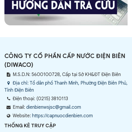
CÔNG TY CỔ PHẦN CẤP NƯỚC ĐIỆN BIÊN
(
DIWACO
)
M.S.D.N: 5600100728, Cấp tại Sở KH&ĐT Điện Biên
Địa chỉ:
Tổ dân phố Thanh Minh, Phường Điện Biên Phủ,
Tỉnh Điện Biên
Điện thoại:
(0215) 3810113
Email:
dienbienwsjsc@gmail.com
Website:
https://capnuocdienbien.com
THỐNG KÊ TRUY CẬP