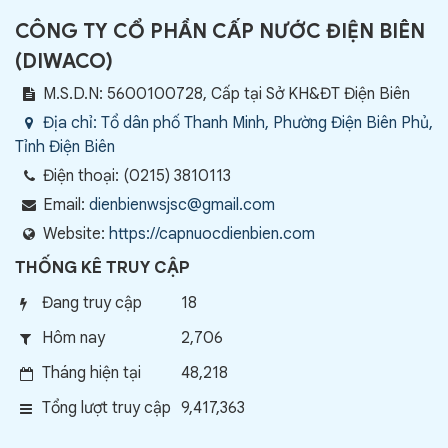
CÔNG TY CỔ PHẦN CẤP NƯỚC ĐIỆN BIÊN
(
DIWACO
)
M.S.D.N: 5600100728, Cấp tại Sở KH&ĐT Điện Biên
Địa chỉ:
Tổ dân phố Thanh Minh, Phường Điện Biên Phủ,
Tỉnh Điện Biên
Điện thoại:
(0215) 3810113
Email:
dienbienwsjsc@gmail.com
Website:
https://capnuocdienbien.com
THỐNG KÊ TRUY CẬP
Đang truy cập
18
Hôm nay
2,706
Tháng hiện tại
48,218
Tổng lượt truy cập
9,417,363