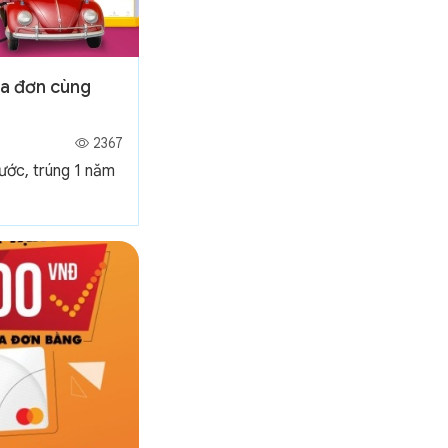
óa đơn cùng
2367
ước, trúng 1 năm