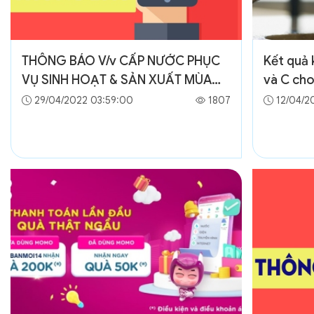
THÔNG BÁO V/v CẤP NƯỚC PHỤC
Kết quả
VỤ SINH HOẠT & SẢN XUẤT MÙA
và C cho
KHÔ HẠN NĂM 2022
công ty 
29/04/2022 03:59:00
1807
12/04/2