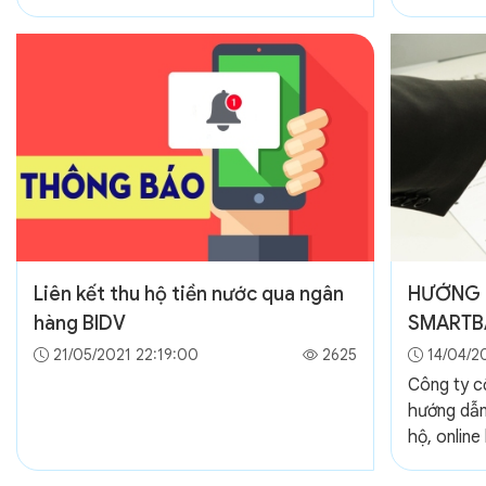
Liên kết thu hộ tiền nước qua ngân
HƯỚNG 
hàng BIDV
SMARTB
THU HỘ
21/05/2021 22:19:00
2625
14/04/20
Công ty c
hướng dẫn
hộ, online 