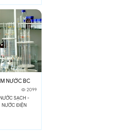
ỆM NƯỚC BC
2099
 NƯỚC SẠCH -
 NƯỚC ĐIỆN