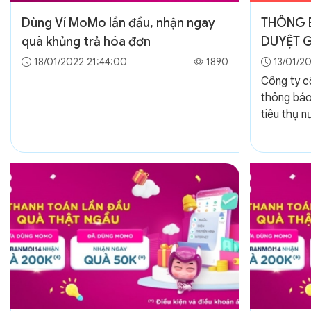
Dùng Ví MoMo lần đầu, nhận ngay
THÔNG B
quà khủng trả hóa đơn
DUYỆT G
VÀ NƯỚ
18/01/2022 21:44:00
1890
13/01/2
TRÊN ĐỊ
Công ty c
2022
thông báo
tiêu thụ n