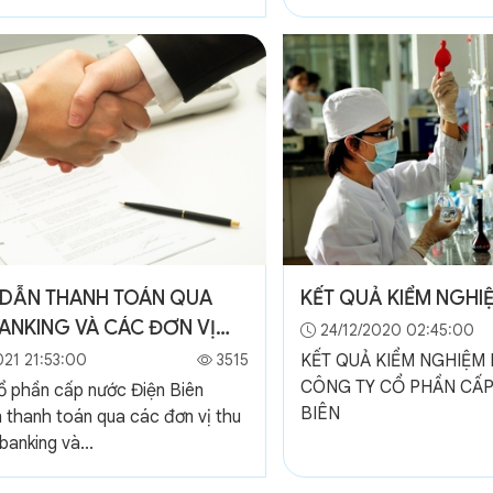
DẪN THANH TOÁN QUA
KẾT QUẢ KIỂM NGHI
ANKING VÀ CÁC ĐƠN VỊ
24/12/2020 02:45:00
21 21:53:00
3515
KẾT QUẢ KIỂM NGHIỆM
CÔNG TY CỔ PHẦN CẤP
ổ phần cấp nước Điện Biên
BIÊN
 thanh toán qua các đơn vị thu
banking và...