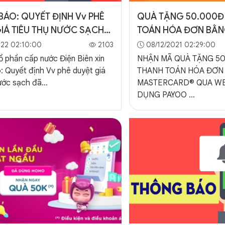
ÁO: QUYẾT ĐỊNH Vv PHÊ
QUÀ TẶNG 50.000Đ 
IÁ TIÊU THỤ NƯỚC SẠCH
TOÁN HÓA ĐƠN BẰN
C THÔ ĐÃ QUA LẮNG LỌC
MASTERCARD® QUA 
022 02:10:00
2103
08/12/2021 02:29:00
A BÀN TỈNH ĐIỆN BIÊN NĂM
ỨNG DỤNG PAYOO
ổ phần cấp nước Điện Biên xin
NHẬN MÃ QUÀ TẶNG 50
: Quyết định Vv phê duyệt giá
THANH TOÁN HÓA ĐƠN
ước sạch đã...
MASTERCARD® QUA WE
DỤNG PAYOO ...