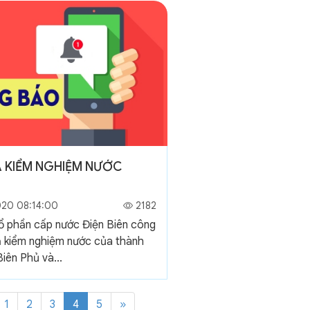
Ả KIỂM NGHIỆM NƯỚC
020 08:14:00
2182
ổ phần cấp nước Điện Biên công
ả kiểm nghiệm nước của thành
iên Phủ và...
1
2
3
4
5
»