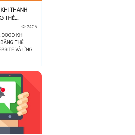
KHI THANH
G THẺ
WEBSITE VÀ
2405
.000Đ KHI
 BẰNG THẺ
BSITE VÀ ỨNG