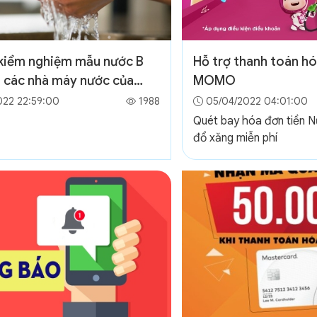
 kiểm nghiệm mẫu nước B
Hỗ trợ thanh toán h
 các nhà máy nước của
MOMO
quản lý năm 2022
022 22:59:00
1988
05/04/2022 04:01:00
Quét bay hóa đơn tiền N
đổ xăng miễn phí