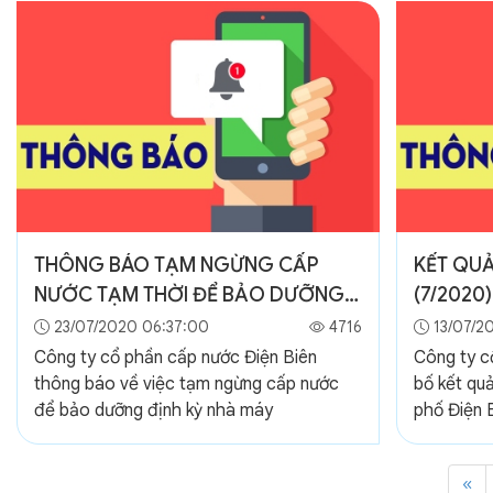
THÔNG BÁO TẠM NGỪNG CẤP
KẾT QU
NƯỚC TẠM THỜI ĐỂ BẢO DƯỠNG
(7/2020)
ĐỊNH KỲ NHÀ MÁY
23/07/2020 06:37:00
4716
13/07/2
Công ty cổ phần cấp nước Điện Biên
Công ty c
thông báo về việc tạm ngừng cấp nước
bố kết qu
để bảo dưỡng định kỳ nhà máy
phố Điện B
«