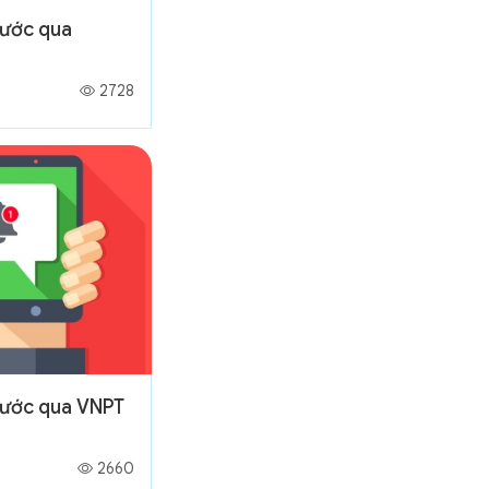
nước qua
2728
 nước qua VNPT
2660