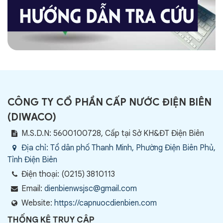
CÔNG TY CỔ PHẦN CẤP NƯỚC ĐIỆN BIÊN
(
DIWACO
)
M.S.D.N: 5600100728, Cấp tại Sở KH&ĐT Điện Biên
Địa chỉ:
Tổ dân phố Thanh Minh, Phường Điện Biên Phủ,
Tỉnh Điện Biên
Điện thoại:
(0215) 3810113
Email:
dienbienwsjsc@gmail.com
Website:
https://capnuocdienbien.com
THỐNG KÊ TRUY CẬP