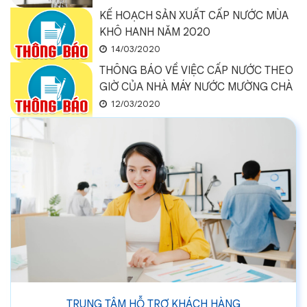
KẾ HOẠCH SẢN XUẤT CẤP NƯỚC MÙA
KHÔ HANH NĂM 2020
14/03/2020
THÔNG BÁO VỀ VIỆC CẤP NƯỚC THEO
GIỜ CỦA NHÀ MÁY NƯỚC MƯỜNG CHÀ
12/03/2020
TRUNG TÂM HỖ TRỢ KHÁCH HÀNG