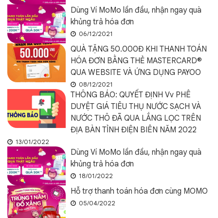
Dùng Ví MoMo lần đầu, nhận ngay quà
khủng trả hóa đơn
06/12/2021
QUÀ TẶNG 50.000Đ KHI THANH TOÁN
HÓA ĐƠN BẰNG THẺ MASTERCARD®
QUA WEBSITE VÀ ỨNG DỤNG PAYOO
08/12/2021
THÔNG BÁO: QUYẾT ĐỊNH Vv PHÊ
DUYỆT GIÁ TIÊU THỤ NƯỚC SẠCH VÀ
NƯỚC THÔ ĐÃ QUA LẮNG LỌC TRÊN
ĐỊA BÀN TỈNH ĐIỆN BIÊN NĂM 2022
13/01/2022
Dùng Ví MoMo lần đầu, nhận ngay quà
khủng trả hóa đơn
18/01/2022
Hỗ trợ thanh toán hóa đơn cùng MOMO
05/04/2022