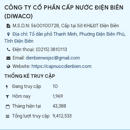
CÔNG TY CỔ PHẦN CẤP NƯỚC ĐIỆN BIÊN
(
DIWACO
)
M.S.D.N: 5600100728, Cấp tại Sở KH&ĐT Điện Biên
Địa chỉ:
Tổ dân phố Thanh Minh, Phường Điện Biên Phủ,
Tỉnh Điện Biên
Điện thoại:
(0215) 3810113
Email:
dienbienwsjsc@gmail.com
Website:
https://capnuocdienbien.com
THỐNG KÊ TRUY CẬP
Đang truy cập
10
Hôm nay
1,969
Tháng hiện tại
43,388
Tổng lượt truy cập
9,412,533