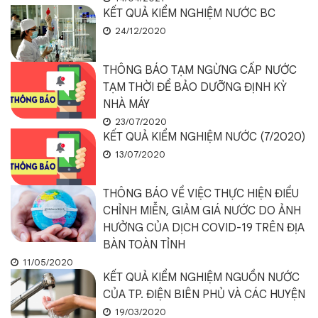
KẾT QUẢ KIỂM NGHIỆM NƯỚC BC
24/12/2020
THÔNG BÁO TẠM NGỪNG CẤP NƯỚC
TẠM THỜI ĐỂ BẢO DƯỠNG ĐỊNH KỲ
NHÀ MÁY
23/07/2020
KẾT QUẢ KIỂM NGHIỆM NƯỚC (7/2020)
13/07/2020
THÔNG BÁO VỀ VIỆC THỰC HIỆN ĐIỀU
CHỈNH MIỄN, GIẢM GIÁ NƯỚC DO ẢNH
HƯỞNG CỦA DỊCH COVID-19 TRÊN ĐỊA
BÀN TOÀN TỈNH
11/05/2020
KẾT QUẢ KIỂM NGHIỆM NGUỒN NƯỚC
CỦA TP. ĐIỆN BIÊN PHỦ VÀ CÁC HUYỆN
19/03/2020