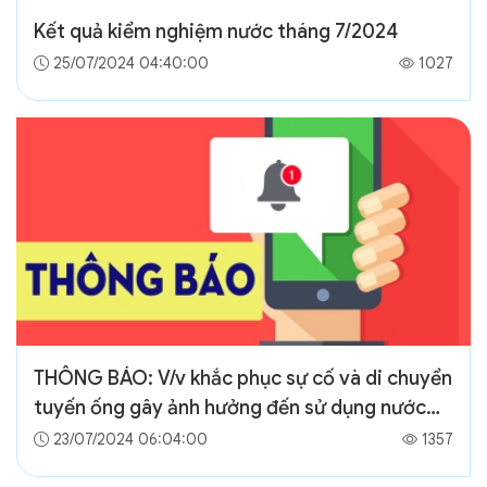
Kết quả kiểm nghiệm nước tháng 7/2024
25/07/2024 04:40:00
1027
THÔNG BÁO: V/v khắc phục sự cố và di chuyển
tuyến ống gây ảnh hưởng đến sử dụng nước
tại khu vực TP Điện Biên Phủ và huyện Điện
23/07/2024 06:04:00
1357
Biên