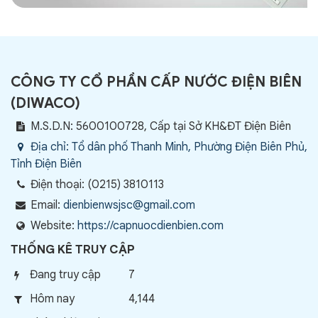
CÔNG TY CỔ PHẦN CẤP NƯỚC ĐIỆN BIÊN
(
DIWACO
)
M.S.D.N: 5600100728, Cấp tại Sở KH&ĐT Điện Biên
Địa chỉ:
Tổ dân phố Thanh Minh, Phường Điện Biên Phủ,
Tỉnh Điện Biên
Điện thoại:
(0215) 3810113
Email:
dienbienwsjsc@gmail.com
Website:
https://capnuocdienbien.com
THỐNG KÊ TRUY CẬP
Đang truy cập
7
Hôm nay
4,144