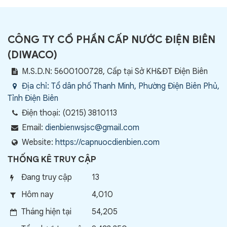
CÔNG TY CỔ PHẦN CẤP NƯỚC ĐIỆN BIÊN
(
DIWACO
)
M.S.D.N: 5600100728, Cấp tại Sở KH&ĐT Điện Biên
Địa chỉ:
Tổ dân phố Thanh Minh, Phường Điện Biên Phủ,
Tỉnh Điện Biên
Điện thoại:
(0215) 3810113
Email:
dienbienwsjsc@gmail.com
Website:
https://capnuocdienbien.com
THỐNG KÊ TRUY CẬP
Đang truy cập
13
Hôm nay
4,010
Tháng hiện tại
54,205