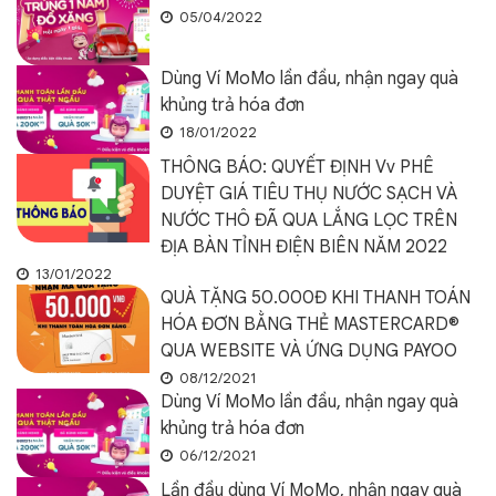
05/04/2022
Dùng Ví MoMo lần đầu, nhận ngay quà
khủng trả hóa đơn
18/01/2022
THÔNG BÁO: QUYẾT ĐỊNH Vv PHÊ
DUYỆT GIÁ TIÊU THỤ NƯỚC SẠCH VÀ
NƯỚC THÔ ĐÃ QUA LẮNG LỌC TRÊN
ĐỊA BÀN TỈNH ĐIỆN BIÊN NĂM 2022
13/01/2022
QUÀ TẶNG 50.000Đ KHI THANH TOÁN
HÓA ĐƠN BẰNG THẺ MASTERCARD®
QUA WEBSITE VÀ ỨNG DỤNG PAYOO
08/12/2021
Dùng Ví MoMo lần đầu, nhận ngay quà
khủng trả hóa đơn
06/12/2021
Lần đầu dùng Ví MoMo, nhận ngay quà