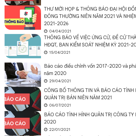
THƯ MỜI HỌP & THÔNG BÁO ĐẠI HỘI Đ
ĐÔNG THƯỜNG NIÊN NĂM 2021 VÀ NHIỆ
2021-2026
04/04/2021
THÔNG BÁO VỀ VIỆC ỨNG CỬ, ĐỀ CỬ TH
HĐQT, BAN KIỂM SOÁT NHIỆM KỲ 2021-2
15/04/2021
Báo cáo điều chỉnh vốn 2017-2020 và ph
năm 2020
29/04/2021
CÔNG BỐ THÔNG TIN VÀ BÁO CÁO TÌNH 
QUẢN TRỊ BÁN NIÊN NĂM 2021
06/07/2021
BÁO CÁO TÌNH HÌNH QUẢN TRỊ CÔNG TY
2020
22/01/2021