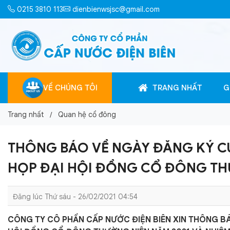
0215 3810 113
dienbienwsjsc@gmail.com
VỀ CHÚNG TÔI
TRANG NHẤT
G
Trang nhất
Quan hệ cổ đông
THÔNG BÁO VỀ NGÀY ĐĂNG KÝ C
HỌP ĐẠI HỘI ĐỒNG CỔ ĐÔNG THƯ
Đăng lúc Thứ sáu - 26/02/2021 04:54
CÔNG TY CÔ PHẦN CẤP NƯỚC ĐIỆN BIÊN XIN THÔNG B