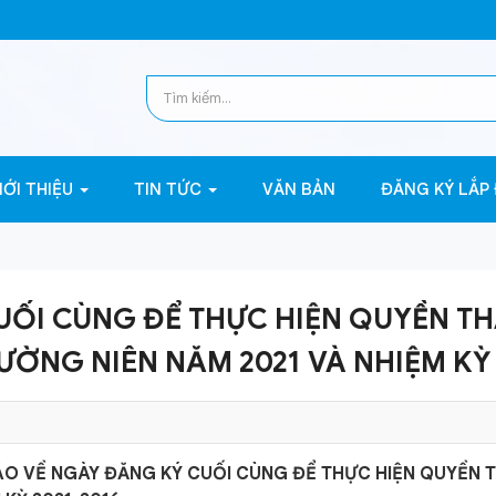
IỚI THIỆU
TIN TỨC
VĂN BẢN
ĐĂNG KÝ LẮP
UỐI CÙNG ĐỂ THỰC HIỆN QUYỀN T
ỜNG NIÊN NĂM 2021 VÀ NHIỆM KỲ 
ÁO VỀ NGÀY ĐĂNG KÝ CUỐI CÙNG ĐỂ THỰC HIỆN QUYỀN 