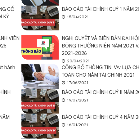
ỒNG CỔ
BÁO CÁO TÀI CHÍNH QUÝ 1 NĂM 2
M KỲ
15/04/2021
ÀNH VIÊN
NGHỊ QUYẾT VÀ BIÊN BẢN ĐẠI H
026
ĐÔNG THƯỜNG NIÊN NĂM 2021 V
2021-2026
20/04/2021
át hành
CÔNG BỐ THÔNG TIN: V/v LỰA CH
TOÁN CHO NĂM TÀI CHÍNH 2021
17/06/2021
HÌNH
BÁO CÁO TÀI CHÍNH QUÝ II NĂM 2
19/07/2021
 NĂM
BÁO CÁO TÀI CHÍNH QUÝ 4 NĂM 
16/01/2021