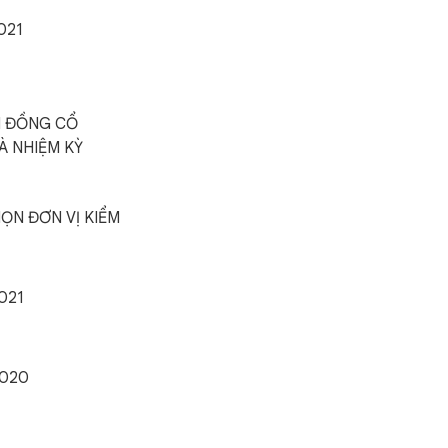
021
ỘI ĐỒNG CỔ
À NHIỆM KỲ
ỌN ĐƠN VỊ KIỂM
021
2020