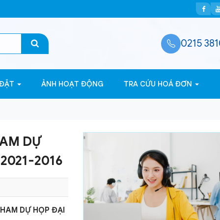
0215 381
 ĐẶT
ẢNH HOẠT ĐỘNG
TRA CỨU HOÁ ĐƠN
HAM DỰ
2021-2016
THAM DỰ HỌP ĐẠI