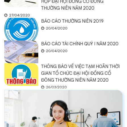
HỌP ĐẠI HỘI ĐỒNG CỔ ĐÔNG
THƯỜNG NIÊN NĂM 2020
27/04/2020
BÁO CÁO THƯỜNG NIÊN 2019
20/04/2020
BÁO CÁO TÀI CHÍNH QUÝ I NĂM 2020
20/04/2020
THÔNG BÁO VỀ VIỆC TẠM HOÃN THỜI
GIAN TỔ CHỨC ĐẠI HỘI ĐỒNG CỔ
ĐÔNG THƯỜNG NIÊN NĂM 2020
26/03/2020