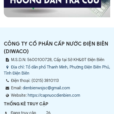
CÔNG TY CỔ PHẦN CẤP NƯỚC ĐIỆN BIÊN
(
DIWACO
)
M.S.D.N: 5600100728, Cấp tại Sở KH&ĐT Điện Biên
Địa chỉ:
Tổ dân phố Thanh Minh, Phường Điện Biên Phủ,
Tỉnh Điện Biên
Điện thoại:
(0215) 3810113
Email:
dienbienwsjsc@gmail.com
Website:
https://capnuocdienbien.com
THỐNG KÊ TRUY CẬP
Đang truy cập
26