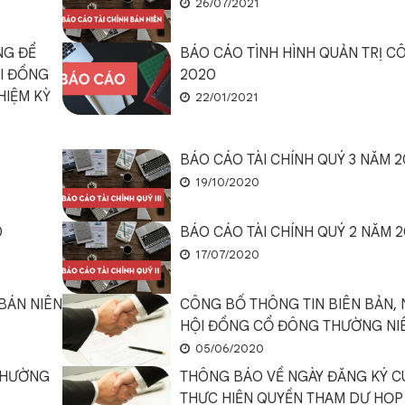
26/07/2021
NG ĐỂ
BÁO CÁO TÌNH HÌNH QUẢN TRỊ C
ỘI ĐỒNG
2020
HIỆM KỲ
22/01/2021
BÁO CÁO TÀI CHÍNH QUÝ 3 NĂM 
19/10/2020
0
BÁO CÁO TÀI CHÍNH QUÝ 2 NĂM 
17/07/2020
BÁN NIÊN
CÔNG BỐ THÔNG TIN BIÊN BẢN, 
HỘI ĐỒNG CỔ ĐÔNG THƯỜNG NI
05/06/2020
THƯỜNG
THÔNG BÁO VỀ NGÀY ĐĂNG KÝ C
THỰC HIỆN QUYỀN THAM DỰ HỌP