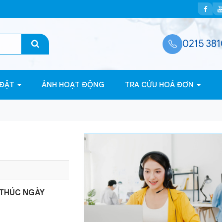
0215 381
 ĐẶT
ẢNH HOẠT ĐỘNG
TRA CỨU HOÁ ĐƠN
 THÚC NGÀY