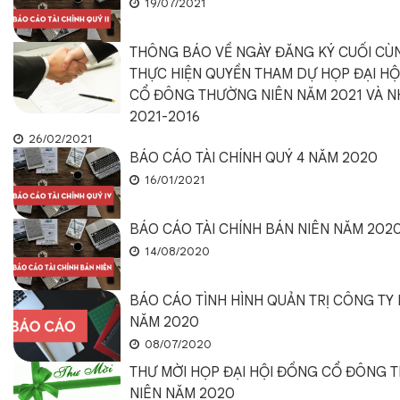
19/07/2021
THÔNG BÁO VỀ NGÀY ĐĂNG KÝ CUỐI CÙ
THỰC HIỆN QUYỀN THAM DỰ HỌP ĐẠI H
CỔ ĐÔNG THƯỜNG NIÊN NĂM 2021 VÀ N
2021-2016
26/02/2021
BÁO CÁO TÀI CHÍNH QUÝ 4 NĂM 2020
16/01/2021
BÁO CÁO TÀI CHÍNH BÁN NIÊN NĂM 202
14/08/2020
BÁO CÁO TÌNH HÌNH QUẢN TRỊ CÔNG TY 
NĂM 2020
08/07/2020
THƯ MỜI HỌP ĐẠI HỘI ĐỒNG CỔ ĐÔNG 
NIÊN NĂM 2020