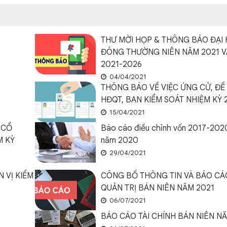
THƯ MỜI HỌP & THÔNG BÁO ĐẠI
ĐÔNG THƯỜNG NIÊN NĂM 2021 V
2021-2026
04/04/2021
THÔNG BÁO VỀ VIỆC ỨNG CỬ, ĐỀ
HĐQT, BAN KIỂM SOÁT NHIỆM KỲ 
15/04/2021
 CỔ
Báo cáo điều chỉnh vốn 2017-202
M KỲ
năm 2020
29/04/2021
 VỊ KIỂM
CÔNG BỐ THÔNG TIN VÀ BÁO CÁO
QUẢN TRỊ BÁN NIÊN NĂM 2021
06/07/2021
BÁO CÁO TÀI CHÍNH BÁN NIÊN N