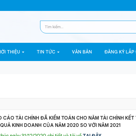
IỚI THIỆU
TIN TỨC
VĂN BẢN
ĐĂNG KÝ LẮP
 CÁO TÀI CHÍNH ĐÃ KIỂM TOÁN CHO NĂM TÀI CHÍNH KẾT
T QUẢ KINH DOANH CỦA NĂM 2020 SO VỚI NĂM 2021