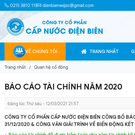
0215 3810 113
dienbienwsjsc@gmail.com
VỀ CHÚNG TÔI
TRANG NHẤT
G
Trang nhất
Quan hệ cổ đông
BÁO CÁO TÀI CHÍNH NĂM 2020
Đăng lúc Thứ sáu - 12/03/2021 21:57
CÔNG TY CỔ PHẦN CẤP NƯỚC ĐIỆN BIÊN CÔNG BỐ BÁO
31/12/2020 & CÔNG VĂN GIẢI TRÌNH VỀ BIẾN ĐỘNG KẾ