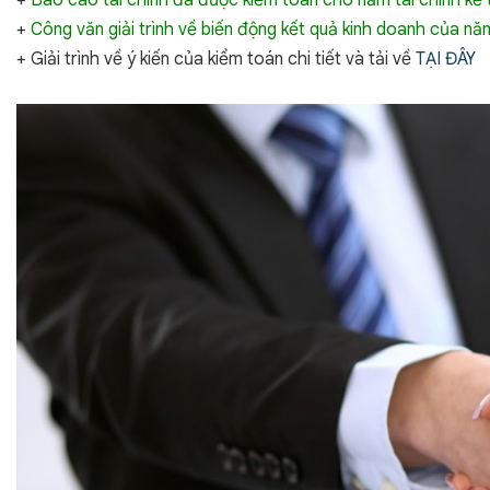
+
Báo cáo tài chính đã được kiểm toán cho năm tài chính kế t
+
Công văn giải trình về biến động kết quả kinh doanh của nă
+ Giải trình về ý kiến của kiểm toán chi tiết và tải về
TẠI ĐÂY