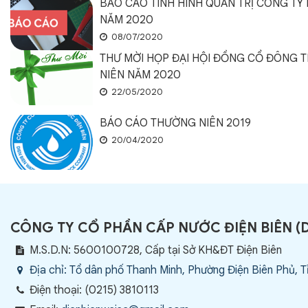
BÁO CÁO TÌNH HÌNH QUẢN TRỊ CÔNG TY 
NĂM 2020
08/07/2020
THƯ MỜI HỌP ĐẠI HỘI ĐỒNG CỔ ĐÔNG 
NIÊN NĂM 2020
22/05/2020
BÁO CÁO THƯỜNG NIÊN 2019
20/04/2020
CÔNG TY CỔ PHẦN CẤP NƯỚC ĐIỆN BIÊN
(
M.S.D.N: 5600100728, Cấp tại Sở KH&ĐT Điện Biên
Địa chỉ:
Tổ dân phố Thanh Minh, Phường Điện Biên Phủ, T
Điện thoại:
(0215) 3810113