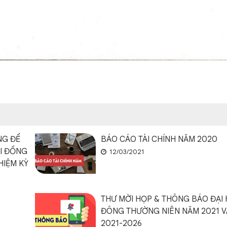
NG ĐỂ
BÁO CÁO TÀI CHÍNH NĂM 2020
ỘI ĐỒNG
12/03/2021
HIỆM KỲ
THƯ MỜI HỌP & THÔNG BÁO ĐẠI
ĐÔNG THƯỜNG NIÊN NĂM 2021 V
2021-2026