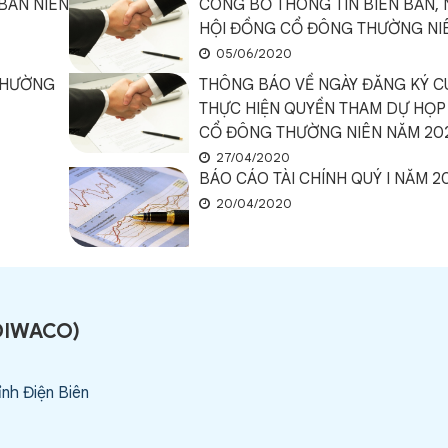
BÁN NIÊN
CÔNG BỐ THÔNG TIN BIÊN BẢN, 
HỘI ĐỒNG CỔ ĐÔNG THƯỜNG NI
05/06/2020
THƯỜNG
THÔNG BÁO VỀ NGÀY ĐĂNG KÝ C
THỰC HIỆN QUYỀN THAM DỰ HỌP
CỔ ĐÔNG THƯỜNG NIÊN NĂM 20
27/04/2020
BÁO CÁO TÀI CHÍNH QUÝ I NĂM 2
20/04/2020
DIWACO
)
ỉnh Điện Biên