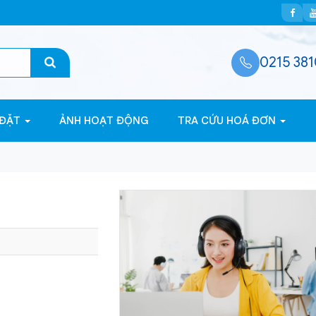
0215 381
 ĐẶT
ẢNH HOẠT ĐỘNG
TRA CỨU HOÁ ĐƠN