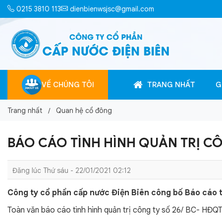
0215 3810 113
dienbienwsjsc@gmail.com
VỀ CHÚNG TÔI
TRANG NHẤT
G
Trang nhất
Quan hệ cổ đông
BÁO CÁO TÌNH HÌNH QUẢN TRỊ C
Đăng lúc Thứ sáu - 22/01/2021 02:12
Công ty cổ phần cấp nước Điện Biên công bố Báo cáo tì
Toàn văn báo cáo tình hình quản trị công ty số 26/ BC- HĐQ