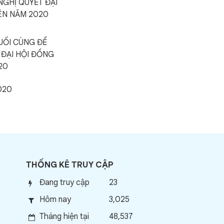
NGHỊ QUYẾT ĐẠI
ÊN NĂM 2020
UỐI CÙNG ĐỂ
 ĐẠI HỘI ĐỒNG
20
020
THỐNG KÊ TRUY CẬP
Đang truy cập
23
Hôm nay
3,025
Tháng hiện tại
48,537