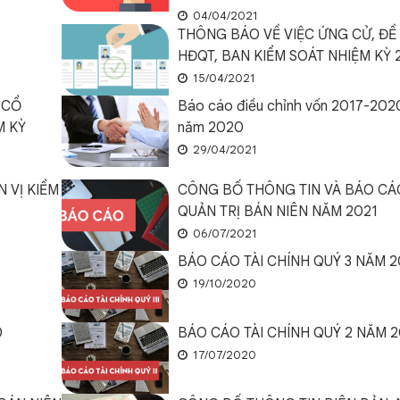
04/04/2021
THÔNG BÁO VỀ VIỆC ỨNG CỬ, ĐỀ
HĐQT, BAN KIỂM SOÁT NHIỆM KỲ 
15/04/2021
 CỔ
Báo cáo điều chỉnh vốn 2017-202
M KỲ
năm 2020
29/04/2021
 VỊ KIỂM
CÔNG BỐ THÔNG TIN VÀ BÁO CÁO
QUẢN TRỊ BÁN NIÊN NĂM 2021
06/07/2021
BÁO CÁO TÀI CHÍNH QUÝ 3 NĂM 
19/10/2020
0
BÁO CÁO TÀI CHÍNH QUÝ 2 NĂM 
17/07/2020