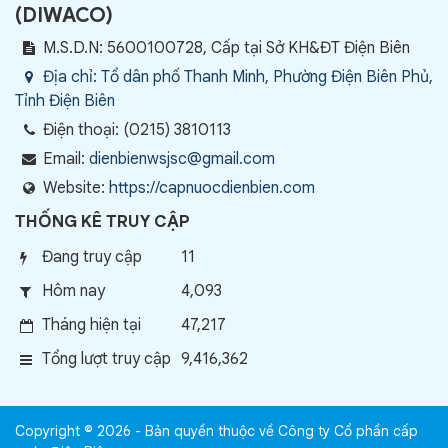
(
DIWACO
)
M.S.D.N: 5600100728, Cấp tại Sở KH&ĐT Điện Biên
Địa chỉ:
Tổ dân phố Thanh Minh, Phường Điện Biên Phủ,
Tỉnh Điện Biên
Điện thoại:
(0215) 3810113
Email:
dienbienwsjsc@gmail.com
Website:
https://capnuocdienbien.com
THỐNG KÊ TRUY CẬP
Đang truy cập
11
Hôm nay
4,093
Tháng hiện tại
47,217
Tổng lượt truy cập
9,416,362
Copyright © 2026 - Bản quyền thuộc về Công ty Cổ phần cấp