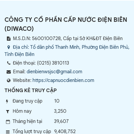
CÔNG TY CỔ PHẦN CẤP NƯỚC ĐIỆN BIÊN
(
DIWACO
)
M.S.D.N: 5600100728, Cấp tại Sở KH&ĐT Điện Biên
Địa chỉ:
Tổ dân phố Thanh Minh, Phường Điện Biên Phủ,
Tỉnh Điện Biên
Điện thoại:
(0215) 3810113
Email:
dienbienwsjsc@gmail.com
Website:
https://capnuocdienbien.com
THỐNG KÊ TRUY CẬP
Đang truy cập
10
Hôm nay
3,250
Tháng hiện tại
39,607
Tổng lượt truy cập
9,408,752