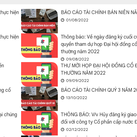
thực hiện
BÁO CÁO TÀI CHÍNH BÁN NIÊN N
01/08/2022
thực hiện
Thông báo: Về ngày đăng ký cuối c
quyền tham dự họp Đại hội đồng c
thường năm 2022
09/08/2022
ền
THƯ MỜI HỌP ĐẠI HỘI ĐỒNG CỔ
THƯỜNG NĂM 2022
09/09/2022
ng cổ
BÁO CÁO TÀI CHÍNH QUÝ 3 NĂM 
13/10/2022
ại chúng
THÔNG BÁO: V/v Hủy đăng ký giao 
đối với công ty Cổ phần cấp nước 
02/12/2022