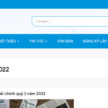
IỚI THIỆU
TIN TỨC
VĂN BẢN
ĐĂNG KÝ LẮP
022
ài chính quý 2 năm 2022