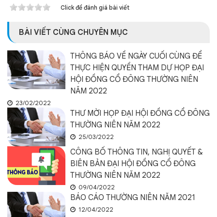
Click để đánh giá bài viết
BÀI VIẾT CÙNG CHUYÊN MỤC
THÔNG BÁO VỀ NGÀY CUỐI CÙNG ĐỂ
THỰC HIỆN QUYỀN THAM DỰ HỌP ĐẠI
HỘI ĐỒNG CỔ ĐÔNG THƯỜNG NIÊN
NĂM 2022
23/02/2022
THƯ MỜI HỌP ĐẠI HỘI ĐỒNG CỔ ĐÔNG
THƯỜNG NIÊN NĂM 2022
25/03/2022
CÔNG BỐ THÔNG TIN, NGHỊ QUYẾT &
BIÊN BẢN ĐẠI HỘI ĐỒNG CỔ ĐÔNG
THƯỜNG NIÊN NĂM 2022
09/04/2022
BÁO CÁO THƯỜNG NIÊN NĂM 2021
12/04/2022