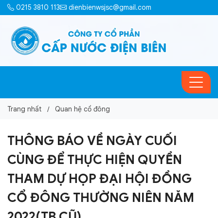
0215 3810 113
dienbienwsjsc@gmail.com
Trang nhất
Quan hệ cổ đông
THÔNG BÁO VỀ NGÀY CUỐI
CÙNG ĐỂ THỰC HIỆN QUYỀN
THAM DỰ HỌP ĐẠI HỘI ĐỒNG
CỔ ĐÔNG THƯỜNG NIÊN NĂM
2022(TB CŨ)