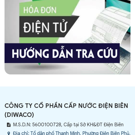
CÔNG TY CỔ PHẦN CẤP NƯỚC ĐIỆN BIÊN
(
DIWACO
)
M.S.D.N: 5600100728, Cấp tại Sở KH&ĐT Điện Biên
Địa chỉ:
Tổ dân phố Thanh Minh, Phường Điện Biên Phủ,