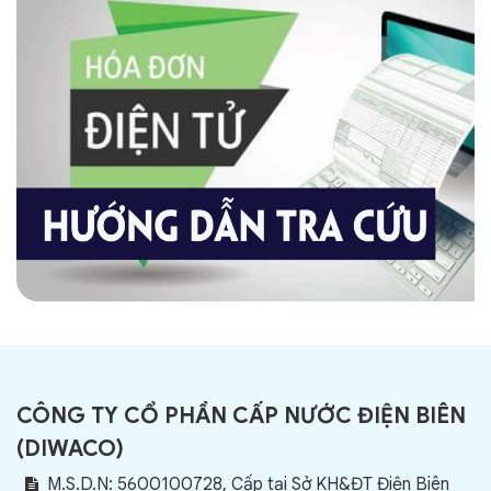
CÔNG TY CỔ PHẦN CẤP NƯỚC ĐIỆN BIÊN
(
DIWACO
)
M.S.D.N: 5600100728, Cấp tại Sở KH&ĐT Điện Biên