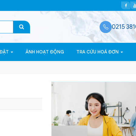
0215 381
 ĐẶT
ẢNH HOẠT ĐỘNG
TRA CỨU HOÁ ĐƠN