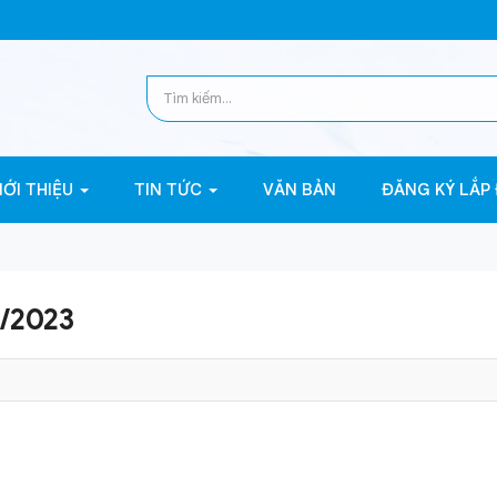
IỚI THIỆU
TIN TỨC
VĂN BẢN
ĐĂNG KÝ LẮP
/2023