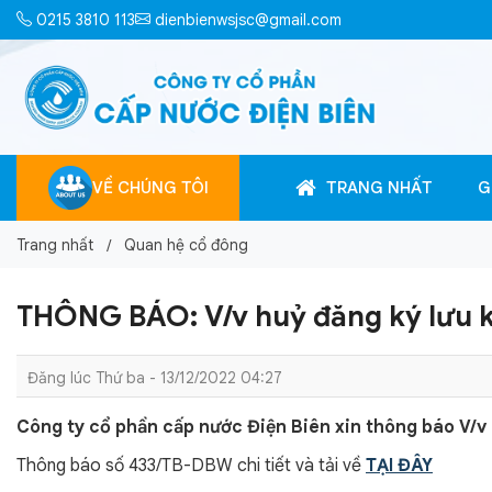
0215 3810 113
dienbienwsjsc@gmail.com
VỀ CHÚNG TÔI
TRANG NHẤT
G
Trang nhất
Quan hệ cổ đông
THÔNG BÁO: V/v huỷ đăng ký lưu 
Đăng lúc Thứ ba - 13/12/2022 04:27
Công ty cổ phần cấp nước Điện Biên xin thông báo V/v
Thông báo số 433/TB-DBW chi tiết và tải về
TẠI ĐÂY