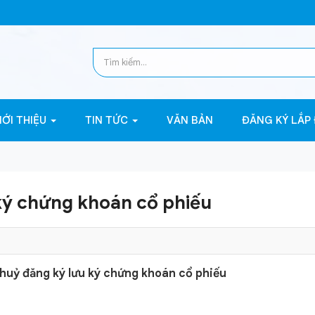
IỚI THIỆU
TIN TỨC
VĂN BẢN
ĐĂNG KÝ LẮP
ký chứng khoán cổ phiếu
 huỷ đăng ký lưu ký chứng khoán cổ phiếu