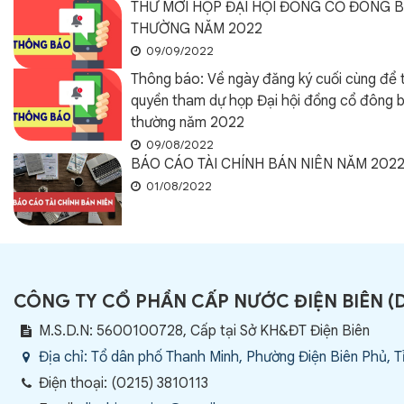
THƯ MỜI HỌP ĐẠI HỘI ĐỒNG CỔ ĐÔNG 
THƯỜNG NĂM 2022
09/09/2022
Thông báo: Về ngày đăng ký cuối cùng để 
quyền tham dự họp Đại hội đồng cổ đông 
thường năm 2022
09/08/2022
BÁO CÁO TÀI CHÍNH BÁN NIÊN NĂM 202
01/08/2022
CÔNG TY CỔ PHẦN CẤP NƯỚC ĐIỆN BIÊN
(
M.S.D.N: 5600100728, Cấp tại Sở KH&ĐT Điện Biên
Địa chỉ:
Tổ dân phố Thanh Minh, Phường Điện Biên Phủ, T
Điện thoại:
(0215) 3810113