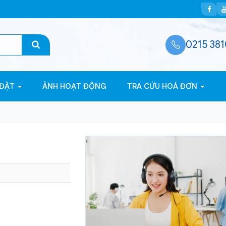
0215 381
 ĐẶT
ẢNH HOẠT ĐỘNG
TRA CỨU HOÁ ĐƠN