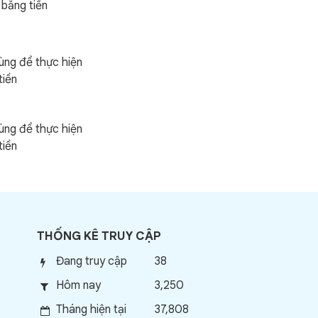
 bằng tiền
ùng để thực hiện
tiền
ùng để thực hiện
tiền
THỐNG KÊ TRUY CẬP
Đang truy cập
38
Hôm nay
3,250
Tháng hiện tại
37,808