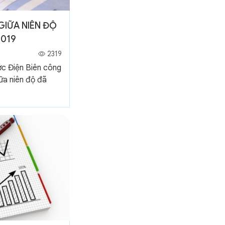
GIỮA NIÊN ĐỘ
2019
2319
ớc Điện Biên công
iữa niên độ đã