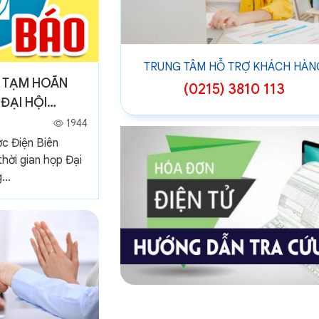
TRUNG TÂM HỖ TRỢ KHÁCH HÀN
C TẠM HOÃN
(0215) 3810 113
ĐẠI HỘI
ƯỜNG NIÊN
1944
c Điện Biên
hời gian họp Đại
...