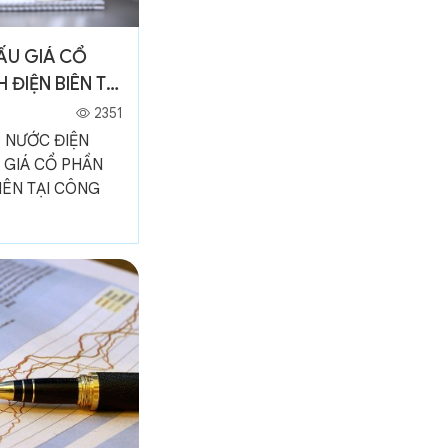
ẤU GIÁ CỔ
 ĐIỆN BIÊN TẠI
ƯỚC ĐIỆN BIÊN
2351
 NƯỚC ĐIỆN
 GIÁ CỔ PHẦN
IÊN TẠI CÔNG