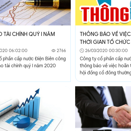
 TÀI CHÍNH QUÝ I NĂM
THÔNG BÁO VỀ VIỆ
THỜI GIAN TỔ CHỨC 
ĐỒNG CỔ ĐÔNG TH
020 06:02:00
2766
26/03/2020 00:30:00
NĂM 2020
ổ phần cấp nước Điện Biên công
Công ty cổ phần cấp nướ
o tài chính quý I năm 2020
thông báo về việc hoãn t
hội đồng cổ đông thường