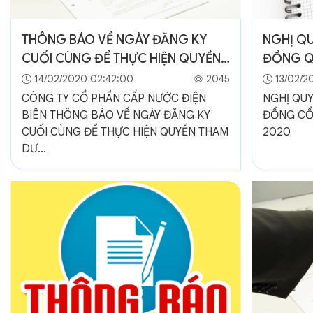
THÔNG BÁO VỀ NGÀY ĐĂNG KY
NGHỊ QU
CUỐI CÙNG ĐỂ THỰC HIỆN QUYỀN
ĐỒNG Q
THAM DỰ ĐHĐ CỔ ĐÔNG THƯỜNG
14/02/2020 02:42:00
2045
13/02/2
NIÊN NĂM 2020
CÔNG TY CỔ PHẦN CẤP NƯỚC ĐIỆN
NGHỊ QUY
BIÊN THÔNG BÁO VỀ NGÀY ĐĂNG KY
ĐỒNG CỔ
CUỐI CÙNG ĐỂ THỰC HIỆN QUYỀN THAM
2020
DỰ...