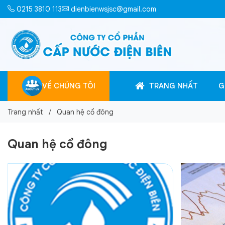
0215 3810 113
dienbienwsjsc@gmail.com
VỀ CHÚNG TÔI
TRANG NHẤT
G
Trang nhất
Quan hệ cổ đông
Quan hệ cổ đông