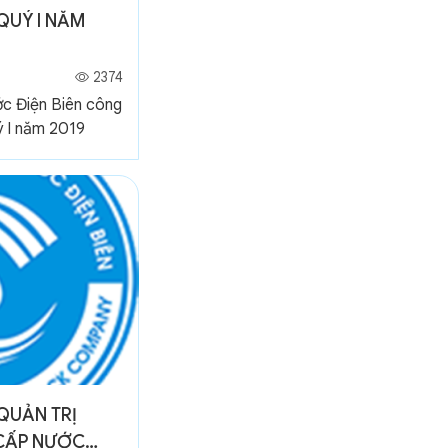
QUÝ I NĂM
2374
ớc Điện Biên công
ý I năm 2019
QUẢN TRỊ
CẤP NƯỚC