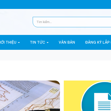
IỚI THIỆU
TIN TỨC
VĂN BẢN
ĐĂNG KÝ LẮP