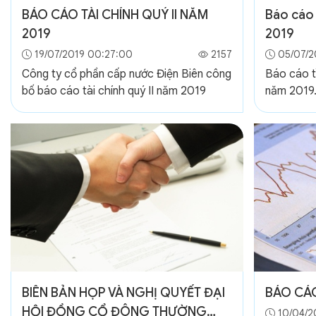
BÁO CÁO TÀI CHÍNH QUÝ II NĂM
Báo cáo 
2019
2019
19/07/2019 00:27:00
2157
05/07/2
Công ty cổ phần cấp nước Điện Biên công
Báo cáo tì
bố báo cáo tài chính quý II năm 2019
năm 2019
BIÊN BẢN HỌP VÀ NGHỊ QUYẾT ĐẠI
BÁO CÁ
HỘI ĐỒNG CỔ ĐÔNG THƯỜNG
10/04/2