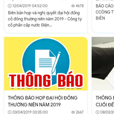
NIÊN NĂM 2019
12/04/2019 04:52:00
4678
BÁO CÁO 
CCÔNG T
Biên bản họp và nghị quyết đại hội đồng
BIÊN
cổ đông thường niên năm 2019 - Công ty
cổ phần cấp nước Điện...
THÔNG BÁO HỌP ĐẠI HỘI ĐỒNG
THÔNG 
THƯỜNG NIÊN NĂM 2019
CUỐI ĐỂ
DỰ HỌP
03/04/2019 03:35:00
2667
08/03/2