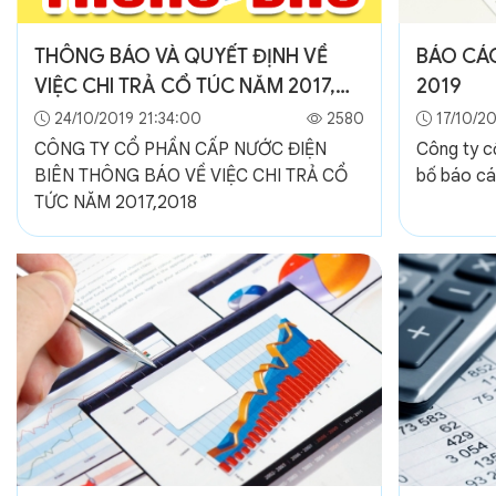
THÔNG BÁO VÀ QUYẾT ĐỊNH VỀ
BÁO CÁO
VIỆC CHI TRẢ CỔ TÚC NĂM 2017,
2019
2018
24/10/2019 21:34:00
2580
17/10/20
CÔNG TY CỔ PHẦN CẤP NƯỚC ĐIỆN
Công ty c
BIÊN THÔNG BÁO VỀ VIỆC CHI TRẢ CỔ
bố báo cá
TỨC NĂM 2017,2018