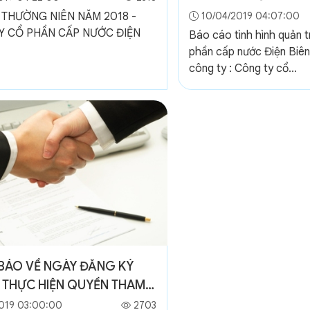
ĐIỆN BIÊN NĂM 2018
THƯỜNG NIÊN NĂM 2018 -
10/04/2019 04:07:00
Y CỔ PHẦN CẤP NƯỚC ĐIỆN
Báo cáo tình hình quản t
phần cấp nước Điện Biê
công ty : Công ty cổ...
BÁO VỀ NGÀY ĐĂNG KÝ
 THỰC HIỆN QUYỀN THAM
 ĐẠI HỘI ĐỒNG CỔ ĐÔNG
019 03:00:00
2703