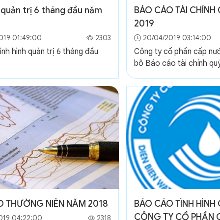
quản trị 6 tháng đầu năm
BÁO CÁO TÀI CHÍNH 
2019
019 01:49:00
2303
20/04/2019 03:14:00
nh hình quản trị 6 tháng đầu
Công ty cổ phần cấp nư
.
bô Báo cáo tài chính qu
O THƯỜNG NIÊN NĂM 2018
BÁO CÁO TÌNH HÌNH 
CÔNG TY CỔ PHẦN 
019 04:22:00
2318