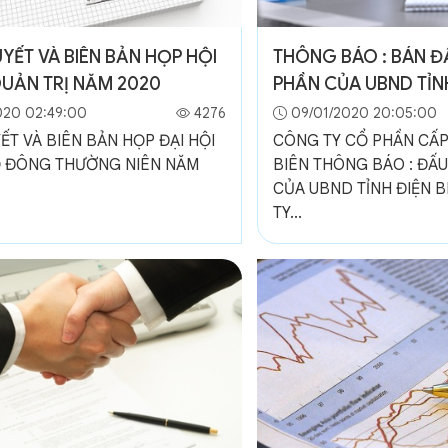
YẾT VÀ BIÊN BẢN HỌP HỘI
THÔNG BÁO : BÁN Đ
UẢN TRỊ NĂM 2020
PHẦN CỦA UBND TỈNH
CTY CỔ PHẦN CẤP N
020 02:49:00
4276
09/01/2020 20:05:00
ẾT VÀ BIÊN BẢN HỌP ĐẠI HỘI
CÔNG TY CỔ PHẦN CẤP
 ĐÔNG THƯỜNG NIÊN NĂM
BIÊN THÔNG BÁO : ĐẤU
CỦA UBND TỈNH ĐIỆN B
TY...