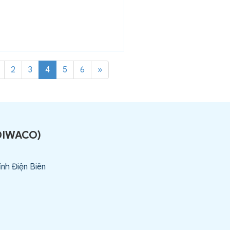
 NIÊN NĂM 2019
2
3
4
5
6
»
DIWACO
)
ỉnh Điện Biên