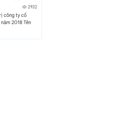
2932
rị công ty cổ
n năm 2018 Tên