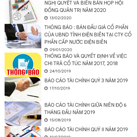
NGHỊ QUYẾT VÀ BIÊN BẢN HỌP HỘI
ĐỒNG QUẢN TRỊ NĂM 2020
13/02/2020
THÔNG BÁO : BÁN ĐẤU GIÁ CỔ PHẦN
CỦA UBND TỈNH ĐIỆN BIÊN TẠI CTY CỔ
PHẦN CẤP NƯỚC ĐIỆN BIÊN
09/01/2020
THÔNG BÁO VÀ QUYẾT ĐỊNH VỀ VIỆC
CHI TRẢ CỔ TÚC NĂM 2017, 2018
24/10/2019
BÁO CÁO TÀI CHÍNH QUÝ 3 NĂM 2019
17/10/2019
BÁO CÁO TÀI CHÍNH GIỮA NIÊN ĐỘ 6
THÁNG ĐẦU NĂM 2019
15/08/2019
BÁO CÁO TÀI CHÍNH QUÝ II NĂM 2019