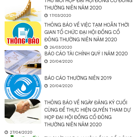
THƯ MỜI HỌP ĐẠI HỘI ĐỒNG CỔ ĐÔNG
THƯỜNG NIÊN NĂM 2020
17/03/2020
THÔNG BÁO VỀ VIỆC TẠM HOÃN THỜI
GIAN TỔ CHỨC ĐẠI HỘI ĐỒNG CỔ
ĐÔNG THƯỜNG NIÊN NĂM 2020
26/03/2020
BÁO CÁO TÀI CHÍNH QUÝ I NĂM 2020
20/04/2020
BÁO CÁO THƯỜNG NIÊN 2019
20/04/2020
THÔNG BÁO VỀ NGÀY ĐĂNG KÝ CUỐI
CÙNG ĐỂ THỰC HIỆN QUYỀN THAM DỰ
HỌP ĐẠI HỘI ĐỒNG CỔ ĐÔNG
THƯỜNG NIÊN NĂM 2020
27/04/2020