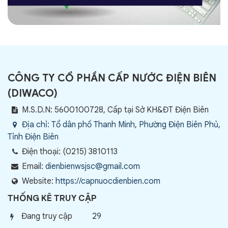
CÔNG TY CỔ PHẦN CẤP NƯỚC ĐIỆN BIÊN
(
DIWACO
)
M.S.D.N: 5600100728, Cấp tại Sở KH&ĐT Điện Biên
Địa chỉ:
Tổ dân phố Thanh Minh, Phường Điện Biên Phủ,
Tỉnh Điện Biên
Điện thoại:
(0215) 3810113
Email:
dienbienwsjsc@gmail.com
Website:
https://capnuocdienbien.com
THỐNG KÊ TRUY CẬP
Đang truy cập
29