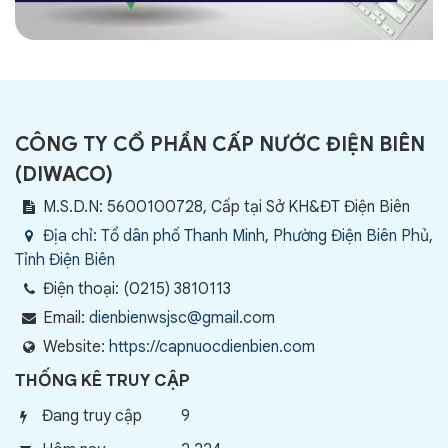
CÔNG TY CỔ PHẦN CẤP NƯỚC ĐIỆN BIÊN
(
DIWACO
)
M.S.D.N: 5600100728, Cấp tại Sở KH&ĐT Điện Biên
Địa chỉ:
Tổ dân phố Thanh Minh, Phường Điện Biên Phủ,
Tỉnh Điện Biên
Điện thoại:
(0215) 3810113
Email:
dienbienwsjsc@gmail.com
Website:
https://capnuocdienbien.com
THỐNG KÊ TRUY CẬP
Đang truy cập
9