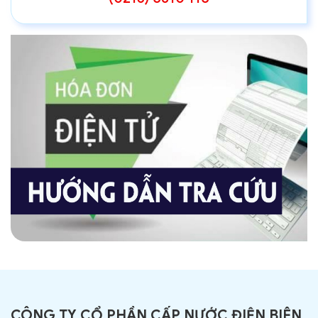
CÔNG TY CỔ PHẦN CẤP NƯỚC ĐIỆN BIÊN