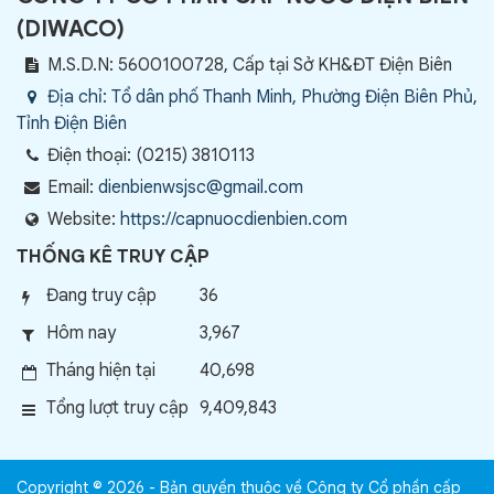
(
DIWACO
)
M.S.D.N: 5600100728, Cấp tại Sở KH&ĐT Điện Biên
Địa chỉ:
Tổ dân phố Thanh Minh, Phường Điện Biên Phủ,
Tỉnh Điện Biên
Điện thoại:
(0215) 3810113
Email:
dienbienwsjsc@gmail.com
Website:
https://capnuocdienbien.com
THỐNG KÊ TRUY CẬP
Đang truy cập
36
Hôm nay
3,967
Tháng hiện tại
40,698
Tổng lượt truy cập
9,409,843
Copyright © 2026 - Bản quyền thuộc về Công ty Cổ phần cấp