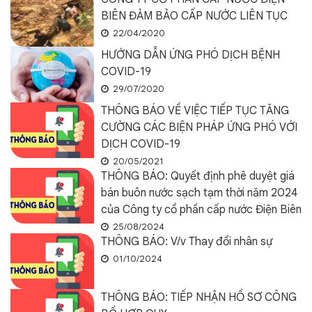
BIÊN ĐẢM BẢO CẤP NƯỚC LIÊN TỤC
22/04/2020
HƯỚNG DẪN ỨNG PHÓ DỊCH BỆNH
COVID-19
29/07/2020
THÔNG BÁO VỀ VIỆC TIẾP TỤC TĂNG
CƯỜNG CÁC BIỆN PHÁP ỨNG PHÓ VỚI
DỊCH COVID-19
20/05/2021
THÔNG BÁO: Quyết định phê duyệt giá
bán buôn nước sạch tạm thời năm 2024
của Công ty cổ phần cấp nước Điện Biên
25/08/2024
THÔNG BÁO: V/v Thay đổi nhân sự
01/10/2024
THÔNG BÁO: TIẾP NHẬN HỒ SƠ CÔNG