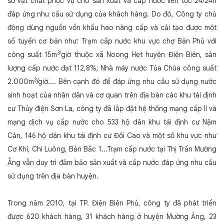
sở vật chất phục vụ cho sản xuất và cấp nước liên tục 24/24h
đáp ứng nhu cầu sử dụng của khách hàng. Do đó, Công ty chủ
động dùng nguồn vốn khấu hao nâng cấp và cải tạo được một
số tuyến cơ bản như: Trạm cấp nước khu vực chợ Bản Phủ với
3/
công suất 15m
giờ thuộc xã Noong Hẹt huyện Điện Biên, sản
lượng cấp nước đạt 112,8%; Nhà máy nước Tủa Chùa công suất
3
2.000m
/giờ.... Bên cạnh đó để đáp ứng nhu cầu sử dụng nước
sinh hoạt của nhân dân và cơ quan trên địa bàn các khu tái định
cư Thủy điện Sơn La, công ty đã lắp đặt hệ thống mạng cấp II và
mạng dịch vụ cấp nước cho 533 hộ dân khu tái định cư Nậm
Cản, 146 hộ dân khu tái định cư Đồi Cao và một số khu vực như
Cơ Khí, Chi Luông, Bản Bắc 1...Trạm cấp nước tại Thị Trấn Mường
Ẳng vẫn duy trì đảm bảo sản xuất và cấp nước đáp ứng nhu cầu
sử dụng trên địa bàn huyện.
Trong năm 2010, tại TP. Điện Biên Phủ, công ty đã phát triển
được 620 khách hàng, 31 khách hàng ở huyện Mường Ảng, 23