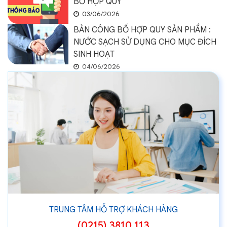
BỐ HỢP QUY
03/06/2026
BẢN CÔNG BỐ HỢP QUY SẢN PHẨM :
NƯỚC SẠCH SỬ DỤNG CHO MỤC ĐÍCH
SINH HOẠT
04/06/2026
TRUNG TÂM HỖ TRỢ KHÁCH HÀNG
(0215) 3810 113