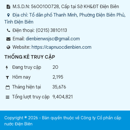
M.S.D.N: 5600100728, Cấp tại Sở KH&ĐT Điện Biên
Địa chỉ:
Tổ dân phố Thanh Minh, Phường Điện Biên Phủ,
Tỉnh Điện Biên
Điện thoại:
(0215) 3810113
Email:
dienbienwsjsc@gmail.com
Website:
https://capnuocdienbien.com
THỐNG KÊ TRUY CẬP
Đang truy cập
20
Hôm nay
2,195
Tháng hiện tại
35,676
Tổng lượt truy cập
9,404,821
Copyright © 2026 - Bản quyền thuộc về Công ty Cổ phần cấp
nước Điện Biên