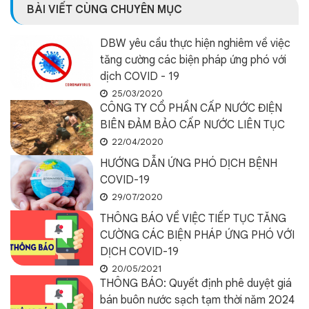
BÀI VIẾT CÙNG CHUYÊN MỤC
DBW yêu cầu thực hiện nghiêm về việc
tăng cường các biện pháp ứng phó với
dịch COVID - 19
25/03/2020
CÔNG TY CỔ PHẦN CẤP NƯỚC ĐIỆN
BIÊN ĐẢM BẢO CẤP NƯỚC LIÊN TỤC
22/04/2020
HƯỚNG DẪN ỨNG PHÓ DỊCH BỆNH
COVID-19
29/07/2020
THÔNG BÁO VỀ VIỆC TIẾP TỤC TĂNG
CƯỜNG CÁC BIỆN PHÁP ỨNG PHÓ VỚI
DỊCH COVID-19
20/05/2021
THÔNG BÁO: Quyết định phê duyệt giá
bán buôn nước sạch tạm thời năm 2024