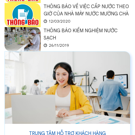
THÔNG BÁO VỀ VIỆC CẤP NƯỚC THEO
GIỜ CỦA NHÀ MÁY NƯỚC MƯỜNG CHÀ
12/03/2020
THÔNG BÁO KIỂM NGHIỆM NƯỚC
SẠCH
26/11/2019
TRUNG TÂM HỖ TRỢ KHÁCH HÀNG