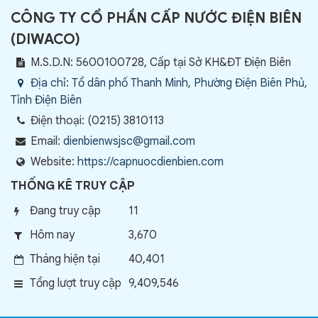
CÔNG TY CỔ PHẦN CẤP NƯỚC ĐIỆN BIÊN
(
DIWACO
)
M.S.D.N: 5600100728, Cấp tại Sở KH&ĐT Điện Biên
Địa chỉ:
Tổ dân phố Thanh Minh, Phường Điện Biên Phủ,
Tỉnh Điện Biên
Điện thoại:
(0215) 3810113
Email:
dienbienwsjsc@gmail.com
Website:
https://capnuocdienbien.com
THỐNG KÊ TRUY CẬP
Đang truy cập
11
Hôm nay
3,670
Tháng hiện tại
40,401
Tổng lượt truy cập
9,409,546