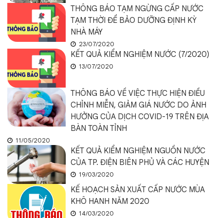
THÔNG BÁO TẠM NGỪNG CẤP NƯỚC
TẠM THỜI ĐỂ BẢO DƯỠNG ĐỊNH KỲ
NHÀ MÁY
23/07/2020
KẾT QUẢ KIỂM NGHIỆM NƯỚC (7/2020)
13/07/2020
THÔNG BÁO VỀ VIỆC THỰC HIỆN ĐIỀU
CHỈNH MIỄN, GIẢM GIÁ NƯỚC DO ẢNH
HƯỞNG CỦA DỊCH COVID-19 TRÊN ĐỊA
BÀN TOÀN TỈNH
11/05/2020
KẾT QUẢ KIỂM NGHIỆM NGUỒN NƯỚC
CỦA TP. ĐIỆN BIÊN PHỦ VÀ CÁC HUYỆN
19/03/2020
KẾ HOẠCH SẢN XUẤT CẤP NƯỚC MÙA
KHÔ HANH NĂM 2020
14/03/2020