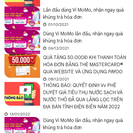
Lần đầu dùng Ví MoMo, nhận ngay quà
khủng trả hóa đơn
01/10/2021
Dùng Ví MoMo lần đầu, nhận ngay quà
khủng trả hóa đơn
06/12/2021
QUÀ TẶNG 50.000Đ KHI THANH TOÁN
HÓA ĐƠN BẰNG THẺ MASTERCARD®
QUA WEBSITE VÀ ỨNG DỤNG PAYOO
08/12/2021
THÔNG BÁO: QUYẾT ĐỊNH Vv PHÊ
DUYỆT GIÁ TIÊU THỤ NƯỚC SẠCH VÀ
NƯỚC THÔ ĐÃ QUA LẮNG LỌC TRÊN
ĐỊA BÀN TỈNH ĐIỆN BIÊN NĂM 2022
13/01/2022
Dùng Ví MoMo lần đầu, nhận ngay quà
khủng trả hóa đơn