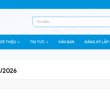
IỚI THIỆU
TIN TỨC
VĂN BẢN
ĐĂNG KÝ LẮP
5/2026