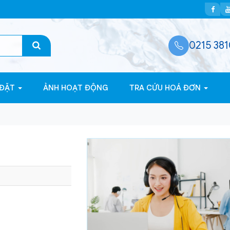
0215 381
 ĐẶT
ẢNH HOẠT ĐỘNG
TRA CỨU HOÁ ĐƠN