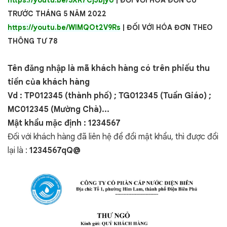
https://youtu.be/5XR7CjJbjyU
| ĐỐI VỚI HÓA ĐƠN CŨ
TRƯỚC THÁNG 5 NĂM 2022
https://youtu.be/WIMQOt2V9Rs
| ĐỐI VỚI HÓA ĐƠN THEO
THÔNG TƯ 78
Tên đăng nhập là mã khách hàng có trên phiếu thu
tiền của khách hàng
Vd : TP012345 (thành phố) ; TG012345 (Tuần Giáo) ;
MC012345 (Mường Chà)...
Mật khẩu mặc định : 1234567
Đối với khách hàng đã liên hệ để đổi mật khẩu, thì được đổi
lại là :
1234567qQ@