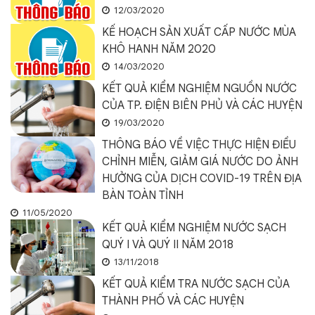
12/03/2020
KẾ HOẠCH SẢN XUẤT CẤP NƯỚC MÙA
KHÔ HANH NĂM 2020
14/03/2020
KẾT QUẢ KIỂM NGHIỆM NGUỒN NƯỚC
CỦA TP. ĐIỆN BIÊN PHỦ VÀ CÁC HUYỆN
19/03/2020
THÔNG BÁO VỀ VIỆC THỰC HIỆN ĐIỀU
CHỈNH MIỄN, GIẢM GIÁ NƯỚC DO ẢNH
HƯỞNG CỦA DỊCH COVID-19 TRÊN ĐỊA
BÀN TOÀN TỈNH
11/05/2020
KẾT QUẢ KIỂM NGHIỆM NƯỚC SẠCH
QUÝ I VÀ QUÝ II NĂM 2018
13/11/2018
KẾT QUẢ KIỂM TRA NƯỚC SẠCH CỦA
THÀNH PHỐ VÀ CÁC HUYỆN