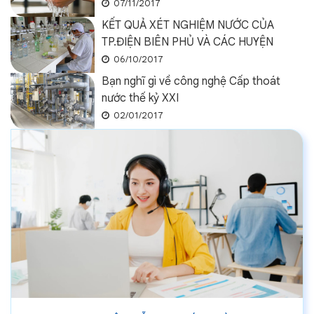
07/11/2017
KẾT QUẢ XÉT NGHIỆM NƯỚC CỦA
TP.ĐIỆN BIÊN PHỦ VÀ CÁC HUYỆN
06/10/2017
Bạn nghĩ gì về công nghệ Cấp thoát
nước thế kỷ XXI
02/01/2017