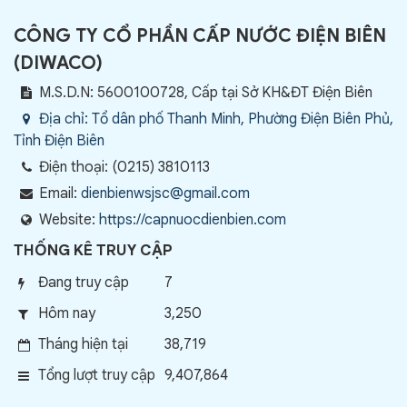
CÔNG TY CỔ PHẦN CẤP NƯỚC ĐIỆN BIÊN
(
DIWACO
)
M.S.D.N: 5600100728, Cấp tại Sở KH&ĐT Điện Biên
Địa chỉ:
Tổ dân phố Thanh Minh, Phường Điện Biên Phủ,
Tỉnh Điện Biên
Điện thoại:
(0215) 3810113
Email:
dienbienwsjsc@gmail.com
Website:
https://capnuocdienbien.com
THỐNG KÊ TRUY CẬP
Đang truy cập
7
Hôm nay
3,250
Tháng hiện tại
38,719
Tổng lượt truy cập
9,407,864